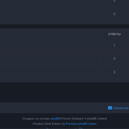
0
0
ОТВЕТЫ
1
0
0
Связаться
Создано на основе
phpBB
® Forum Software © phpBB Limited
Prosilver Dark Edition by
Premium phpBB Styles
Русская поддержка phpBB