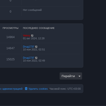
0
е
д
н
е
Нет сообщений
0
м
у
с
о
о
б
ПРОСМОТРЫ
ПОСЛЕДНЕЕ СООБЩЕНИЕ
щ
е
н
Valery
14964
и
01 окт 2024, 12:28
ю
Drug1737
14647
10 ноя 2022, 02:51
Drug1737
15025
10 ноя 2022, 02:49
Перейти
 с администрацией
Удалить cookies
Часовой пояс:
UTC+03:00