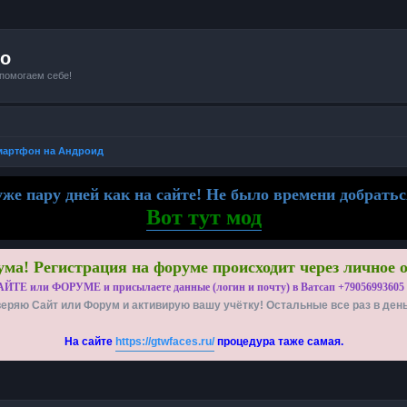
io
 помогаем себе!
мартфон на Андроид
же пару дней как на сайте! Не было времени добратьс
Вот тут мод
ма! Регистрация на форуме происходит через личное 
АЙТЕ или ФОРУМЕ и присылаете данные (логин и почту) в Ватсап +79056993605
еряю Сайт или Форум и активирую вашу учётку! Остальные все раз в ден
На сайте
https://gtwfaces.ru/
процедура таже самая.