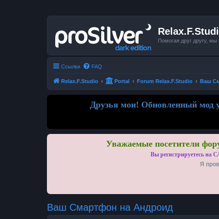
Relax.F.Stud
Помогая друг другу, мы
Ссылки
FAQ
Relax.F.Studio
Portal
Forum Relax.F.Studio
Ваш С
Друзья мои! Обновленный мод у
Уважаемые посетители фору
Вы регистрируетесь на С
Я пров
Ваш Смартфон на Андроид