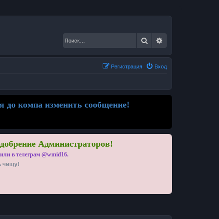
Поиск
Расширенный по
Регистрация
Вход
я до компа изменить сообщение!
одобрение Администраторов!
 или в телеграм @wmid16.
ь чищу!