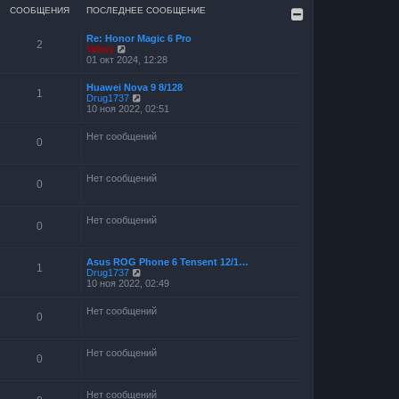
СООБЩЕНИЯ
ПОСЛЕДНЕЕ СООБЩЕНИЕ
Re: Honor Magic 6 Pro
2
П
Valery
е
01 окт 2024, 12:28
р
е
Huawei Nova 9 8/128
й
1
П
Drug1737
т
е
10 ноя 2022, 02:51
и
р
к
е
п
Нет сообщений
й
0
о
т
с
и
л
к
е
Нет сообщений
п
0
д
о
н
с
е
л
м
Нет сообщений
0
е
у
д
с
н
о
е
Asus ROG Phone 6 Tensent 12/1…
о
1
м
П
Drug1737
б
у
е
10 ноя 2022, 02:49
щ
с
р
е
о
е
н
Нет сообщений
о
й
и
0
б
т
ю
щ
и
е
к
Нет сообщений
н
п
0
и
о
ю
с
л
Нет сообщений