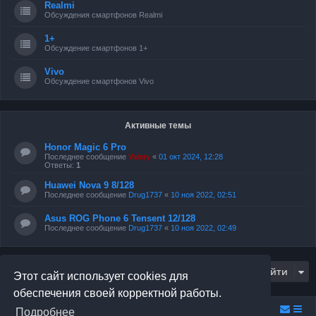
Realmi
Обсуждения смартфонов Realmi
1+
Обсуждение смартфонов 1+
Vivo
Обсуждение смартфонов Vivo
Активные темы
Honor Magic 6 Pro
Последнее сообщение
Valery
«
01 окт 2024, 12:28
Ответы:
1
Huawei Nova 9 8/128
Последнее сообщение
Drug1737
«
10 ноя 2022, 02:51
Asus ROG Phone 6 Tensent 12/128
Последнее сообщение
Drug1737
«
10 ноя 2022, 02:49
Перейти
Этот сайт использует cookies для
обеспечения своей корректной работы.
Relax.F.Studio
Portal
Forum Relax.F.Studio
Подробнее