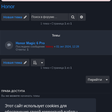
Honor
Поиск
Расширенный по
Новая тема
1 тема • Страница
1
из
1
Темы
Honor Magic 6 Pro
Последнее сообщение
Valery
«
01 окт 2024, 12:28
Ответы:
1
Новая тема
1 тема • Страница
1
из
1
Перейти
ПРАВА ДОСТУПА
Вы
не можете
начинать темы
Вы
не можете
отвечать на сообщения
Вы
не можете
редактировать свои сообщения
Этот сайт использует cookies для
Вы
не можете
удалять свои сообщения
Вы
не можете
добавлять вложения
обеспечения своей корректной работы.