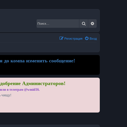
Поиск
Расширенный по
Регистрация
Вход
я до компа изменить сообщение!
одобрение Администраторов!
 или в телеграм @wmid16.
ь чищу!