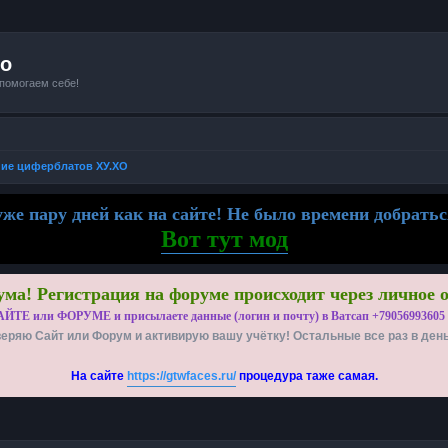
io
 помогаем себе!
ие циферблатов ХУ.ХО
же пару дней как на сайте! Не было времени добратьс
Вот тут мод
ма! Регистрация на форуме происходит через личное 
АЙТЕ или ФОРУМЕ и присылаете данные (логин и почту) в Ватсап +79056993605
еряю Сайт или Форум и активирую вашу учётку! Остальные все раз в ден
На сайте
https://gtwfaces.ru/
процедура таже самая.