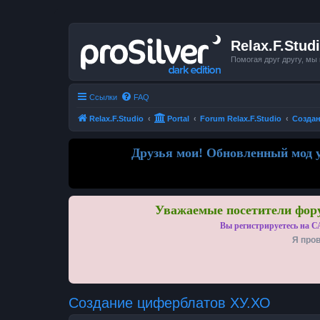
Relax.F.Stud
Помогая друг другу, мы
Ссылки
FAQ
Relax.F.Studio
Portal
Forum Relax.F.Studio
Создан
Друзья мои! Обновленный мод у
Уважаемые посетители фору
Вы регистрируетесь на С
Я пров
Создание циферблатов ХУ.ХО