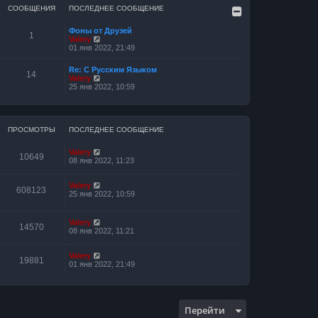
СООБЩЕНИЯ
ПОСЛЕДНЕЕ СООБЩЕНИЕ
Фоны от Друзей
1
П
Valery
е
01 янв 2022, 21:49
р
е
Re: С Русским Языком
й
14
П
Valery
т
е
25 янв 2022, 10:59
и
р
к
е
п
й
о
т
с
и
ПРОСМОТРЫ
ПОСЛЕДНЕЕ СООБЩЕНИЕ
л
к
е
п
д
Valery
о
10649
н
08 янв 2022, 11:23
с
е
л
м
е
у
Valery
д
608123
с
25 янв 2022, 10:59
н
о
е
о
м
б
у
Valery
щ
14570
с
08 янв 2022, 11:21
е
о
н
о
и
Valery
б
ю
19881
01 янв 2022, 21:49
щ
е
н
и
ю
Перейти