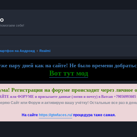
io
 помогаем себе!
мартфон на Андроид
Realmi
же пару дней как на сайте! Не было времени добратьс
Вот тут мод
ма! Регистрация на форуме происходит через личное 
АЙТЕ или ФОРУМЕ и присылаете данные (логин и почту) в Ватсап +79056993605
еряю Сайт или Форум и активирую вашу учётку! Остальные все раз в ден
На сайте
https://gtwfaces.ru/
процедура таже самая.