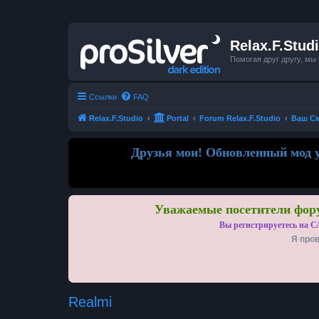
Relax.F.Stud
Помогая друг другу, мы
Ссылки
FAQ
Relax.F.Studio
Portal
Forum Relax.F.Studio
Ваш С
Друзья мои! Обновленный мод у
Уважаемые посетители фору
Вы регистрируетесь на С
Я пров
Realmi