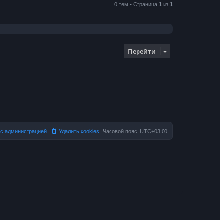
0 тем • Страница
1
из
1
Перейти
 с администрацией
Удалить cookies
Часовой пояс:
UTC+03:00