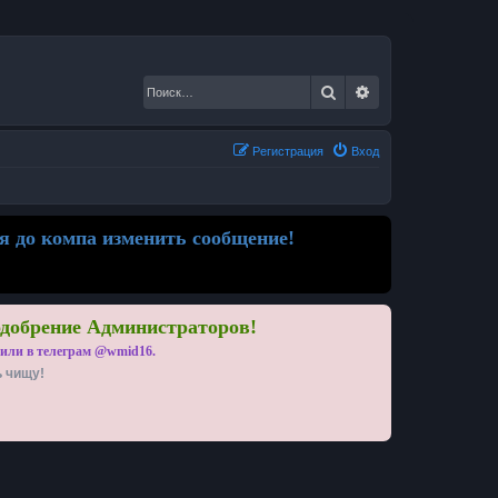
Поиск
Расширенный по
Регистрация
Вход
я до компа изменить сообщение!
одобрение Администраторов!
 или в телеграм @wmid16.
ь чищу!