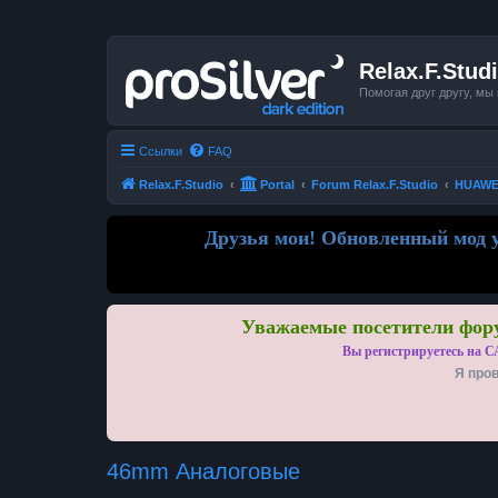
Relax.F.Stud
Помогая друг другу, мы
Ссылки
FAQ
Relax.F.Studio
Portal
Forum Relax.F.Studio
HUAWEI 
Друзья мои! Обновленный мод у
Уважаемые посетители фору
Вы регистрируетесь на С
Я пров
46mm Аналоговые