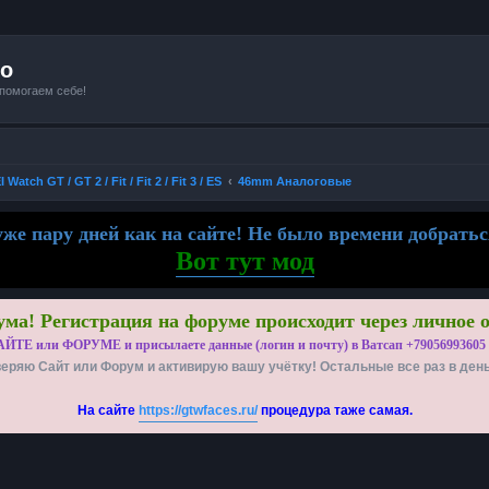
io
 помогаем себе!
Watch GT / GT 2 / Fit / Fit 2 / Fit 3 / ES
46mm Аналоговые
же пару дней как на сайте! Не было времени добратьс
Вот тут мод
ма! Регистрация на форуме происходит через личное 
АЙТЕ или ФОРУМЕ и присылаете данные (логин и почту) в Ватсап +79056993605
еряю Сайт или Форум и активирую вашу учётку! Остальные все раз в ден
На сайте
https://gtwfaces.ru/
процедура таже самая.