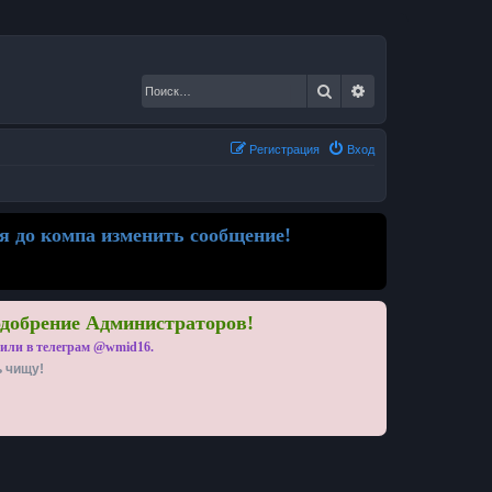
Поиск
Расширенный по
Регистрация
Вход
я до компа изменить сообщение!
одобрение Администраторов!
 или в телеграм @wmid16.
ь чищу!