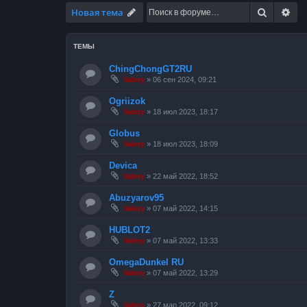
Поиск
Ра
Новая тема
ТЕМЫ
ChingChongGT2RU
Valery
»
06 сен 2024, 09:21
Ogriizok
Valery
»
18 июл 2023, 18:17
Globus
Valery
»
18 июл 2023, 18:09
Devica
Valery
»
22 май 2022, 18:52
Abuzyarov95
Valery
»
07 май 2022, 14:15
HUBLOT2
Valery
»
07 май 2022, 13:33
OmegaDunkel RU
Valery
»
07 май 2022, 13:29
Z
Valery
»
27 мар 2022, 09:12