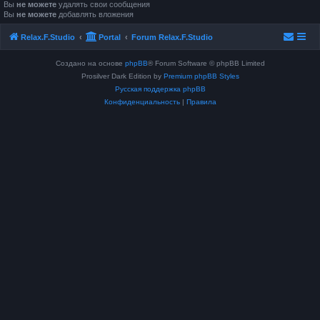
Вы
не можете
удалять свои сообщения
Вы
не можете
добавлять вложения
Relax.F.Studio
Portal
Forum Relax.F.Studio
Создано на основе
phpBB
® Forum Software © phpBB Limited
Prosilver Dark Edition by
Premium phpBB Styles
Русская поддержка phpBB
Конфиденциальность
|
Правила