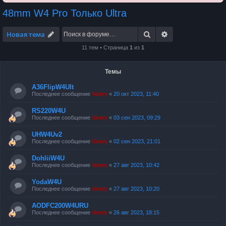
48mm W4 Pro Только Ultra
Поиск
Расширенный по
Новая тема
11 тем • Страница
1
из
1
Темы
A36FlipW4Ult
Последнее сообщение
Valery
«
20 окт 2023, 11:40
RS220W4U
Последнее сообщение
Valery
«
03 сен 2023, 09:29
UHW4Uv2
Последнее сообщение
Valery
«
02 сен 2023, 21:01
DohliiW4U
Последнее сообщение
Valery
«
27 авг 2023, 10:42
YodaW4U
Последнее сообщение
Valery
«
27 авг 2023, 10:20
AODFC200W4URU
Последнее сообщение
Valery
«
26 авг 2023, 18:15