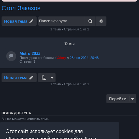
Стол Заказов
Поиск
Расширенный по
Новая тема
1 тема • Страница
1
из
1
Темы
Metro 2033
Последнее сообщение
Valery
«
28 янв 2024, 20:48
Ответы:
3
Новая тема
1 тема • Страница
1
из
1
Перейти
ПРАВА ДОСТУПА
Вы
не можете
начинать темы
Вы
не можете
отвечать на сообщения
Вы
не можете
редактировать свои сообщения
Этот сайт использует cookies для
Вы
не можете
удалять свои сообщения
Вы
не можете
добавлять вложения
обеспечения своей корректной работы.