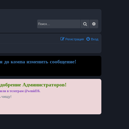
Поиск
Расширенный по
Регистрация
Вход
я до компа изменить сообщение!
одобрение Администраторов!
 или в телеграм @wmid16.
ь чищу!