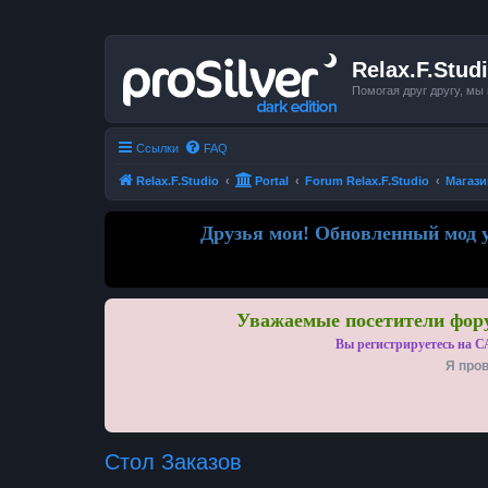
Relax.F.Stud
Помогая друг другу, мы
Ссылки
FAQ
Relax.F.Studio
Portal
Forum Relax.F.Studio
Магази
Друзья мои! Обновленный мод у
Уважаемые посетители фору
Вы регистрируетесь на С
Я пров
Стол Заказов