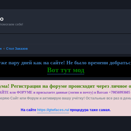
io
 помогаем себе!
н
Стол Заказов
же пару дней как на сайте! Не было времени добратьс
Вот тут мод
ма! Регистрация на форуме происходит через личное 
АЙТЕ или ФОРУМЕ и присылаете данные (логин и почту) в Ватсап +79056993605
еряю Сайт или Форум и активирую вашу учётку! Остальные все раз в ден
На сайте
https://gtwfaces.ru/
процедура таже самая.