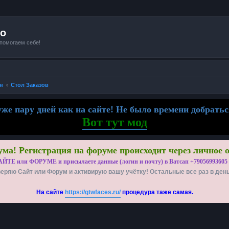
io
 помогаем себе!
н
Стол Заказов
же пару дней как на сайте! Не было времени добратьс
Вот тут мод
ма! Регистрация на форуме происходит через личное 
АЙТЕ или ФОРУМЕ и присылаете данные (логин и почту) в Ватсап +79056993605
еряю Сайт или Форум и активирую вашу учётку! Остальные все раз в ден
На сайте
https://gtwfaces.ru/
процедура таже самая.