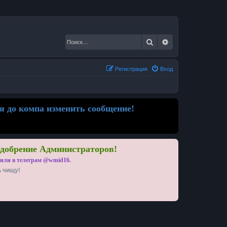
Поиск
Расширенный по
Регистрация
Вход
я до компа изменить сообщение!
одобрение Администраторов!
 или в телеграм @wmid16.
ь чищу!