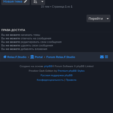
Новая тема
15 тем • Страница
1
из
1
Перейти
ПРАВА ДОСТУПА
Вы
не можете
начинать темы
Вы
не можете
отвечать на сообщения
Вы
не можете
редактировать свои сообщения
Вы
не можете
удалять свои сообщения
Вы
не можете
добавлять вложения
Relax.F.Studio
Portal
Forum Relax.F.Studio
Создано на основе
phpBB
® Forum Software © phpBB Limited
Prosilver Dark Edition by
Premium phpBB Styles
Русская поддержка phpBB
Конфиденциальность
|
Правила