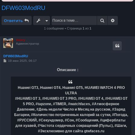
DFW603ModRU
Поиск
Расширен
Ответить
1 сообщение • Страница
1
из
1
Valery
Администратор
DFW603ModRU
С
19 июн 2025, 06:17
о
о
Описание :
б
щ
е
н
и
Huawei GT3, Huawei GT4, Huawei GT5, HUAWEI WATCH 4 PRO
е
ULTRA
#HUAWEI GT 3, #HUAWEI GT 3 PRO, #HUAWEI GT 4, #HUAWEI GT
5 PRO, #tapzone, #TIMER, #watchfaces, #Атмосферное
Давление, #День недели Число и Месяц на русском, #Заряд
Батареи, #Количество потраченных калорий за сутки, #Погода,
#РУССКИЙ, #Секундомер, #Сон, #Сообщения, #циферблаты
для хуавей, #Частота сердечных сокращений (Пульс), #Шаги,
#Эксклюзивно для сайта gtwfaces.ru