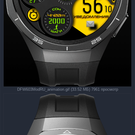
DFW603ModRU_animation.gif (33.52 МБ) 7961 просмотр