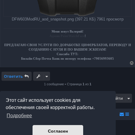
DFW603ModRU_aod_snapshot.png (397.21 КБ) 7961 просмотр
Меня зовут Валерий!
Админ PaintWatchFace
!
ПРЕДЛАГАЮ СВОИ УСЛУГИ ПО ДОРАБОТКЕ ЦИФЕРБЛАТОВ, ПЕРЕВОДУ И
СОЗДАНИЮ С НУЛЯ И ПО ВАШИМ ЭСКИЗАМ!
Спасибо ТУТ:
Билайн Сбер Почта Банк по номеру телефона +79056993605
Ответить
1 сообщение • Страница
1
из
1
Перейти
Этот сайт использует cookies для
обеспечения своей корректной работы.
Relax.F.Studio
Portal
Forum Relax.F.Studio
Подробнее
Создано на основе
phpBB
® Forum Software © phpBB Limited
Согласен
Prosilver Dark Edition by
Premium phpBB Styles