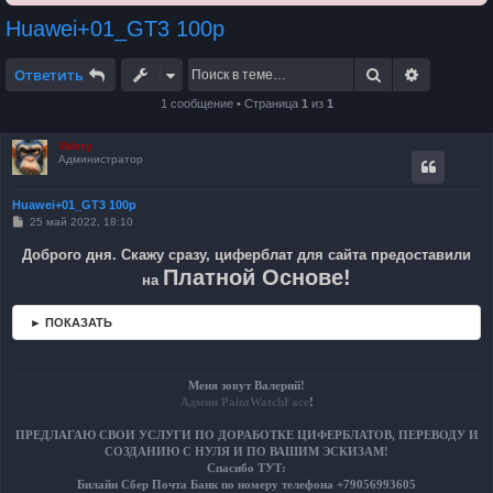
Huawei+01_GT3 100р
Поиск
Расширен
Ответить
1 сообщение • Страница
1
из
1
Valery
Администратор
Huawei+01_GT3 100р
С
25 май 2022, 18:10
о
о
Доброго дня. Скажу сразу, циферблат для сайта предоставили
б
Платной Основе!
щ
на
е
н
и
► ПОКАЗАТЬ
е
Меня зовут Валерий!
Админ PaintWatchFace
!
ПРЕДЛАГАЮ СВОИ УСЛУГИ ПО ДОРАБОТКЕ ЦИФЕРБЛАТОВ, ПЕРЕВОДУ И
СОЗДАНИЮ С НУЛЯ И ПО ВАШИМ ЭСКИЗАМ!
Спасибо ТУТ:
Билайн Сбер Почта Банк по номеру телефона +79056993605