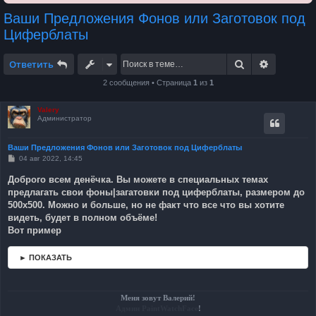
Ваши Предложения Фонов или Заготовок под
Циферблаты
Поиск
Расширен
Ответить
2 сообщения • Страница
1
из
1
Valery
Администратор
Ваши Предложения Фонов или Заготовок под Циферблаты
С
04 авг 2022, 14:45
о
о
Доброго всем денёчка. Вы можете в специальных темах
б
предлагать свои фоны|загатовки под циферблаты, размером до
щ
е
500х500. Можно и больше, но не факт что все что вы хотите
н
видеть, будет в полном объёме!
и
е
Вот пример
► ПОКАЗАТЬ
Меня зовут Валерий!
Админ PaintWatchFace
!