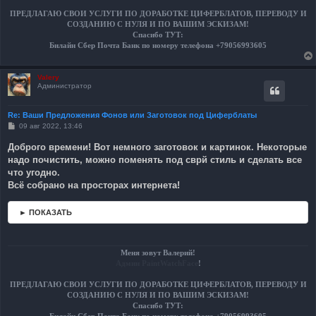
ПРЕДЛАГАЮ СВОИ УСЛУГИ ПО ДОРАБОТКЕ ЦИФЕРБЛАТОВ, ПЕРЕВОДУ И
СОЗДАНИЮ С НУЛЯ И ПО ВАШИМ ЭСКИЗАМ!
Спасибо ТУТ:
Билайн Сбер Почта Банк по номеру телефона +79056993605
Valery
Администратор
Re: Ваши Предложения Фонов или Заготовок под Циферблаты
С
09 авг 2022, 13:46
о
о
Доброго времени! Вот немного заготовок и картинок. Некоторые
б
надо почистить, можно поменять под сврй стиль и сделать все
щ
е
что угодно.
н
Всё собрано на просторах интернета!
и
е
► ПОКАЗАТЬ
Меня зовут Валерий!
Админ PaintWatchFace
!
ПРЕДЛАГАЮ СВОИ УСЛУГИ ПО ДОРАБОТКЕ ЦИФЕРБЛАТОВ, ПЕРЕВОДУ И
СОЗДАНИЮ С НУЛЯ И ПО ВАШИМ ЭСКИЗАМ!
Спасибо ТУТ:
Билайн Сбер Почта Банк по номеру телефона +79056993605