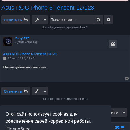
Asus ROG Phone 6 Tensent 12/128
Поиск
Расширен
Ответить
1 сообщение • Страница
1
из
1
Drug1737
Администратор
Asus ROG Phone 6 Tensent 12/128
С
10 ноя 2022, 02:49
о
о
Позже добавлю описание.
б
щ
е
н
и
е
Ответить
1 сообщение • Страница
1
из
1
Перейти
Этот сайт использует cookies для
обеспечения своей корректной работы.
Relax.F.Studio
Portal
Forum Relax.F.Studio
Подробнее