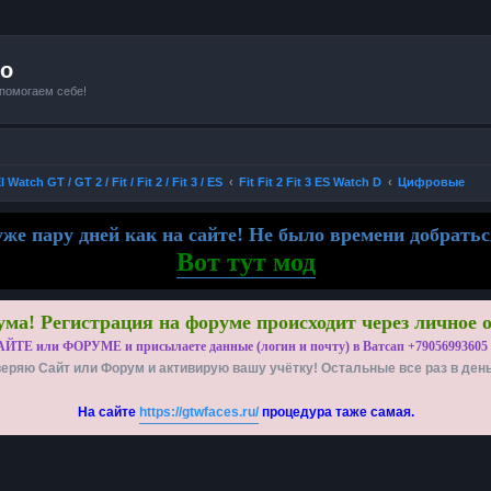
io
 помогаем себе!
Watch GT / GT 2 / Fit / Fit 2 / Fit 3 / ES
Fit Fit 2 Fit 3 ES Watch D
Цифровые
же пару дней как на сайте! Не было времени добратьс
Вот тут мод
ма! Регистрация на форуме происходит через личное 
АЙТЕ или ФОРУМЕ и присылаете данные (логин и почту) в Ватсап +79056993605
еряю Сайт или Форум и активирую вашу учётку! Остальные все раз в ден
На сайте
https://gtwfaces.ru/
процедура таже самая.