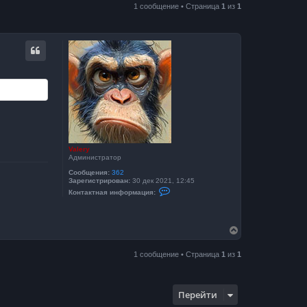
1 сообщение • Страница
1
из
1
Valery
Администратор
Сообщения:
362
Зарегистрирован:
30 дек 2021, 12:45
К
Контактная информация:
о
н
т
а
В
к
т
е
н
р
а
1 сообщение • Страница
1
из
1
н
я
у
и
т
н
ь
ф
Перейти
о
с
р
я