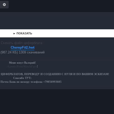
оиск
Расширенный поиск
► ПОКАЗАТЬ
Скачать файл циферблата :
CherepFit2.hwt
(987.24 КБ) 1309 скачиваний
Меня зовут Валерий!
Админ PaintWatchFace
!
 ЦИФЕРБЛАТОВ, ПЕРЕВОДУ И СОЗДАНИЮ С НУЛЯ И ПО ВАШИМ ЭСКИЗАМ!
Спасибо ТУТ:
 Почта Банк по номеру телефона +79056993605