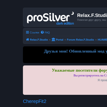
Relax.F.Stud
Помогая друг другу, мы
Ссылки
FAQ
Relax.F.Studio
Portal
Forum Relax.F.Studio
HUAWEI 
Друзья мои! Обновленный мод у
Уважаемые посетители фору
Вы регистрируетесь на С
Я пров
CherepFit2