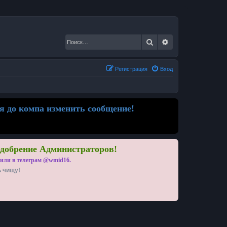
Поиск
Расширенный по
Регистрация
Вход
я до компа изменить сообщение!
одобрение Администраторов!
 или в телеграм @wmid16.
ь чищу!