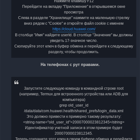
Нажмите клавишу F12
Перейдите на вкладку "Приложение" в открывшемся окне
просмотра
Слева в разделе "Хранилище" нажмите на маленькую стрелку
вниз рядом с "Cookie" и откройте файл cookie с именем
https://cloud.huawei.com/
В столбце "Имя" найдите userId. В столбце "Значение" вы должны
увидеть 17-значное число.
Скопируйте этот ключ в буфер обмена и перейдите к следующему
разделу, чтобы продолжить.
На телефонах с рут правами.
Запустите следующую команду в командной строке root
(например, Termux для встроенного устройства или ADB для
компьютера)
grep old_user_id
/data/data/com.huawei.health/shared_prefs/login_data.xml
Это должно привести к примерно такому результату:
<string name="old_user_id">20007000023812345</string>
Идентификатор учетной записи в этом примере будет
20007000023812345.
Теперь сохраните этот ключ в своем буфере обмена и перейдите