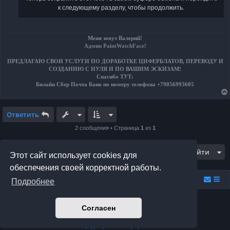
к следующему разделу, чтобы продолжить.
Меня зовут Валерий!
Админ PaintWatchFace
!
ПРЕДЛАГАЮ СВОИ УСЛУГИ ПО ДОРАБОТКЕ ЦИФЕРБЛАТОВ, ПЕРЕВОДУ И
СОЗДАНИЮ С НУЛЯ И ПО ВАШИМ ЭСКИЗАМ!
Спасибо ТУТ:
Билайн Сбер Почта Банк по номеру телефона +79056993605
Ответить
2 сообщения • Страница
1
из
1
Перейти
Этот сайт использует cookies для
обеспечения своей корректной работы.
Relax.F.Studio
Portal
Forum Relax.F.Studio
Подробнее
Создано на основе
phpBB
® Forum Software © phpBB Limited
Согласен
Prosilver Dark Edition by
Premium phpBB Styles
Русская поддержка phpBB
Конфиденциальность
|
Правила