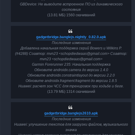
GBDevice: Не выводите встроенное ПО из динамического
состояния
(13.81 МБ) 1560 скачиваний
gadgetbridge.banglejs.nightly_0.82.0.apk
Последние изменения
Добавлена начальная поддержка серий Bowers и Wilkins P.
(#4288) Соавтор: mvn23 <schopdiedwaas@gmail.com> Соавтор:
mvn23 <schopdiedwaas@gmail.com>
Garmin Forerunner 235: Начальная поддержка
Обновите androidx.camera до версии 1.4.0
Обновите androidx.constraintlayout до версии 2.2.0
Обновите androidx.fragment:fragment до версии 1.8.5
Huawei: расчет зон ЧСС для тренировок при ходьбе и беге.
(13.79 МБ) 1314 скачиваний
gadgetbridge.banglejs2610.apk
Последние изменения
Huawei: улучшение текстов для загрузки файлов, музыкального
значка