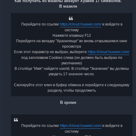
Как получить из мазилы аккаунт Хуавей 17 символов.
В мазиле
Перейдите по ссылке
https://cloud.huawei.com/
и войдите в
систему
Нажмите клавишу F12
Перейдите на вкладку "Хранилище" во вновь открывшемся окне
просмотра
Если этот параметр не выбран, выберите
https://cloud.huawei.com/
под заголовком Cookies слева (он должен быть выбран по
умолчанию)
В столбце "Имя" найдите userId. В столбце "Значение" вы должны
увидеть 17-значное число.
Скопируйте этот ключ в буфер обмена и перейдите к следующему
разделу, чтобы продолжить
В хроме
Перейдите по ссылке
https://cloud.huawei.com/
и войдите в
систему