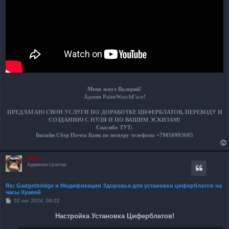
Меня зовут Валерий!
Админ PaintWatchFace
!
ПРЕДЛАГАЮ СВОИ УСЛУГИ ПО ДОРАБОТКЕ ЦИФЕРБЛАТОВ, ПЕРЕВОДУ И
СОЗДАНИЮ С НУЛЯ И ПО ВАШИМ ЭСКИЗАМ!
Спасибо ТУТ:
Билайн Сбер Почта Банк по номеру телефона +79056993605
Valery
Администратор
Re: Gadgetbridge и Модификации Здоровья для установки циферблатов на
часы Хуавей
С
02 окт 2024, 08:02
о
о
Настройка Установка Циферблатов!
б
щ