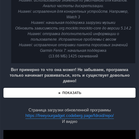
Huawei: использование значения по умолчанию для каналов.
Анализ частоты дискретизации.
Huawei: исправления для конкретных устройств. Например,
Watch 3
Huawei: начальная поддержка загрузки музыки
Обновить зависимость org.mockito:mockito-core до версии 5.14.2
Huawei: отправка дополнительной информации о
пользователе. Исправление проблемы с весом
Huawei: исправление отправки пакета пороговых значений
Garmin Fenix ​​7: начальная поддержка
(13.66 МБ) 1425 скачиваний
Вот примерно то что она может! Не забываем, программа
только начинает развиваться, хоть и существует довольно
давно!
► ПОКАЗАТЬ
Страница загрузки обновленной программы
https://freeyourgadget.codeberg.page/fdroid/repo/
И видео