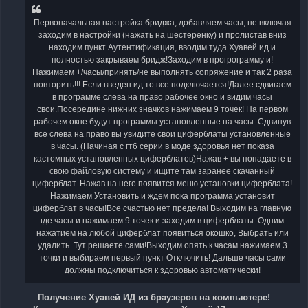
е
н
и
Первоначальная настройка бриджа, добавляем часы, не включая
е
заходим в настройки (нажать на шестеренку) и пролистав вниз
находим пункт Аутентификация, вводим туда Хуавей ид и
полностью закрываем бридж!Заходим в прогрограмму и!
Нажимаем +/часы/принять/не выполнять сопряжение и так 2 раза
повторить!!! Если введен ид то все подключается!Далее сдвигаем
в программе слева на право рабочее окно и видим часы
свои.Посередине нижних значков нажимаем 9 точек! На первом
рабочем окне будут программы установленные на часы. Сдвинув
все слева на право вы увидите свои циферблаты установленные
в часы. (Начиная с гт6 серии в моде здоровья нет показа
кастомных установленных циферблатов)Нажав + вы попадаете в
свою файловую систему и ищите там заранее скачанный
циферблат. Нажав на него появится меню установки циферблата!
Нажимаем Установить и ждем пока программа установит
циферблат в часы!Все счастью нет предела! Выходим на главную
где часы и нажимаем 9 точек и заходим в циферблаты. Одним
нажатием на любой циферблат появиться окошко, Выбрать или
удалить. Тут решаете сами!Выходим опять к часам нажимаем 3
точки и выбираем первый пункт Отключить! Дальше часы сами
должны подключиться к здоровью автоматически!
Получение Хуавей ИД из браузеров на компьютере!