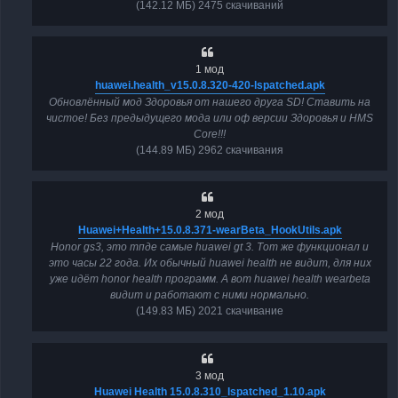
(142.12 МБ) 2475 скачиваний
1 мод
huawei.health_v15.0.8.320-420-lspatched.apk
Обновлённый мод Здоровья от нашего друга SD! Ставить на
чистое! Без предыдущего мода или оф версии Здоровья и HMS
Core!!!
(144.89 МБ) 2962 скачивания
2 мод
Huawei+Health+15.0.8.371-wearBeta_HookUtils.apk
Honor gs3, это тпде самые huawei gt 3. Тот же функционал и
это часы 22 года. Их обычный huawei health не видит, для них
уже идёт honor health программ. А вот huawei health wearbeta
видит и работают с ними нормально.
(149.83 МБ) 2021 скачивание
3 мод
Huawei Health 15.0.8.310_lspatched_1.10.apk