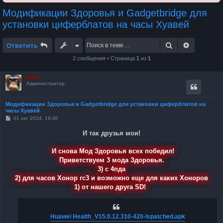
Модификации Здоровья и Gadgetbridge для
установки циферблатов на часы Хуавей
Поиск
Расширен
Ответить
2 сообщения • Страница
1
из
1
Valery
Администратор
Модификации Здоровья и Gadgetbridge для установки циферблатов на
часы Хуавей
С
01 окт 2024, 19:00
о
о
И так друзья мои!
б
щ
е
И снова Мод Здоровья всех победил!
н
Приветствуем 3 мода Здоровья.
и
е
3) с 4пда
2) для часов Хонор гс3 и возможно еще для каких Хоноров
1) от нашего друга SD!
Huawei Health_V15.0.12.310-420-lspatched.apk