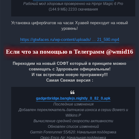
Рабочий мод здоровья проверенно на Hpnpr Magic 6 Pro
(144.9 МБ) 2233 скачивания
Установка циферблатов на часах Хуавей переходит на новый
уровень!
https://gtwfaces.ru/wp-content/uploads/ ... 21_590.mp4
Если что за помощью в Телеграмм @wmid16
Переходим на новый СОФТ который в принципе можно
совмещать с Здоровьем официальным!
И так встречаем новую программку!!!
Самая Свежая версия :
gadgetbridge.banglejs.nightly_0_82_0.apk
Последние изменения
Добавлен переключатель датчиков износа в серии Bowers и
Wilkins P
Вычисление средней скорости активности
Обновлен список изменений
Garmin Forerunner 55/620: Начальная поддержка
Oppo Enco Air: Начальная поддержка