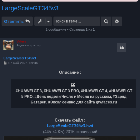
LargeScaleGT345v3
Поиск
Расширен
Ответить
1 сообщение • Страница
1
из
1
Valery
Администратор
LargeScaleGT345v3
С
07 май 2025, 09:36
о
о
Описание :
б
щ
е
н
и
#HUAWEI GT 3, #HUAWEI GT 3 PRO, #HUAWEI GT 4, #HUAWEI GT
е
5 PRO, #День недели Число и Месяц на русском, #Заряд
Батареи, #Эксклюзивно для сайта gtwfaces.ru
Скачать файл :
LargeScaleGT345v3.hwt
(445.74 КБ) 2016 скачиваний