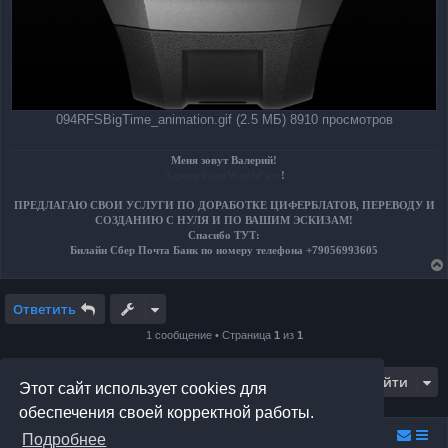
094RFSBigTime_animation.gif (2.5 МБ) 8910 просмотров
Меня зовут Валерий!
Админ PaintWatchFace
!
ПРЕДЛАГАЮ СВОИ УСЛУГИ ПО ДОРАБОТКЕ ЦИФЕРБЛАТОВ, ПЕРЕВОДУ И
СОЗДАНИЮ С НУЛЯ И ПО ВАШИМ ЭСКИЗАМ!
Спасибо ТУТ:
Билайн Сбер Почта Банк по номеру телефона +79056993605
Ответить
1 сообщение • Страница
1
из
1
Перейти
Этот сайт использует cookies для
обеспечения своей корректной работы.
Relax.F.Studio
Portal
Forum Relax.F.Studio
Подробнее