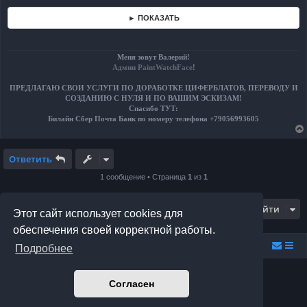
► ПОКАЗАТЬ
Меня зовут Валерий!
Админ PaintWatchFace
!
ПРЕДЛАГАЮ СВОИ УСЛУГИ ПО ДОРАБОТКЕ ЦИФЕРБЛАТОВ, ПЕРЕВОДУ И
СОЗДАНИЮ С НУЛЯ И ПО ВАШИМ ЭСКИЗАМ!
Спасибо ТУТ:
Билайн Сбер Почта Банк по номеру телефона +79056993605
Ответить
1 сообщение • Страница
1
из
1
Перейти
Этот сайт использует cookies для
обеспечения своей корректной работы.
Relax.F.Studio
Portal
Forum Relax.F.Studio
Подробнее
Создано на основе
phpBB
® Forum Software © phpBB Limited
Согласен
Prosilver Dark Edition by
Premium phpBB Styles
Русская поддержка phpBB