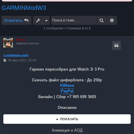
GARMINModW3
Поиск
Расширен
Ответить
1 сообщение • Страница
1
из
1
Valery
Администратор
GARMINModW3
С
05 фев 2022, 15:50
о
о
Гармин пересобрал для Watch 3/ 3 Pro
б
щ
е
Скачать файл циферблата : До 250р
н
ЮМани
и
е
PayPal
Билайн | Сбер +7 905 699 3605
Описание
► ПОКАЗАТЬ
Анимация и АОД