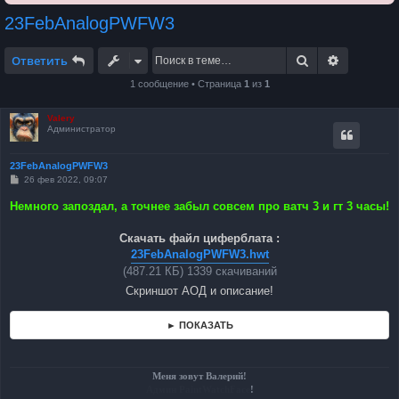
23FebAnalogPWFW3
Поиск
Расширен
Ответить
1 сообщение • Страница
1
из
1
Valery
Администратор
23FebAnalogPWFW3
С
26 фев 2022, 09:07
о
о
Немного запоздал, а точнее забыл совсем про ватч 3 и гт 3 часы!
б
щ
е
Скачать файл циферблата :
н
23FebAnalogPWFW3.hwt
и
е
(487.21 КБ) 1339 скачиваний
Скриншот АОД и описание!
► ПОКАЗАТЬ
Меня зовут Валерий!
Админ PaintWatchFace
!