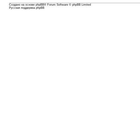
Создано на основе
phpBB
® Forum Software © phpBB Limited
Русская поддержка phpBB