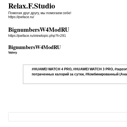
Relax.F.Studio
Помогая друг другу, мы помогаем себе!
https://pwface.ru/
BignumbersW4ModRU
https://pwface.ru/viewtopic.php?t=291
BignumbersW4ModRU
Valery
#HUAWEI WATCH 4 PRO, #HUAWEI WATCH 3 PRO, #tapzone
потраченных калорий за сутки, #Комбинированный (Ана