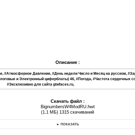
Описание :
, #Атмосферное Давление, #День недели Число и Месяц на русском, #За
логовые и Электронный циферблаты) 46, #Погода, #Частота сердечных со
#Эксклюзивно для сайта gtwfaces.ru,
Скачать файл :
BignumbersW4ModRU.hwt
(1.1 МБ) 1315 скачиваний
► ПОКАЗАТЬ