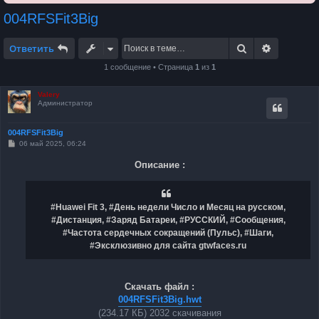
004RFSFit3Big
Поиск
Расширен
Ответить
1 сообщение • Страница
1
из
1
Valery
Администратор
004RFSFit3Big
С
06 май 2025, 06:24
о
о
Описание :
б
щ
е
н
и
#Huawei Fit 3, #День недели Число и Месяц на русском,
е
#Дистанция, #Заряд Батареи, #РУССКИЙ, #Сообщения,
#Частота сердечных сокращений (Пульс), #Шаги,
#Эксклюзивно для сайта gtwfaces.ru
Скачать файл :
004RFSFit3Big.hwt
(234.17 КБ) 2032 скачивания