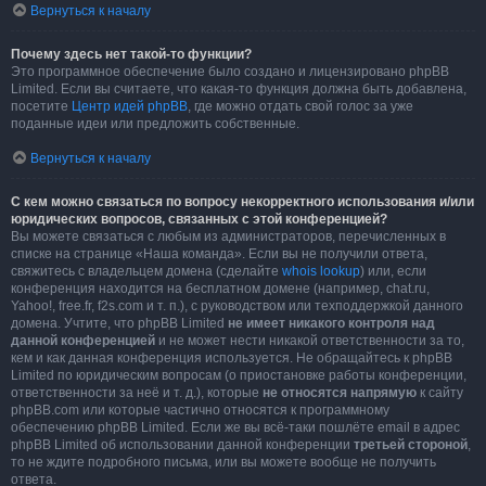
Вернуться к началу
Почему здесь нет такой-то функции?
Это программное обеспечение было создано и лицензировано phpBB
Limited. Если вы считаете, что какая-то функция должна быть добавлена,
посетите
Центр идей phpBB
, где можно отдать свой голос за уже
поданные идеи или предложить собственные.
Вернуться к началу
С кем можно связаться по вопросу некорректного использования и/или
юридических вопросов, связанных с этой конференцией?
Вы можете связаться с любым из администраторов, перечисленных в
списке на странице «Наша команда». Если вы не получили ответа,
свяжитесь с владельцем домена (сделайте
whois lookup
) или, если
конференция находится на бесплатном домене (например, chat.ru,
Yahoo!, free.fr, f2s.com и т. п.), с руководством или техподдержкой данного
домена. Учтите, что phpBB Limited
не имеет никакого контроля над
данной конференцией
и не может нести никакой ответственности за то,
кем и как данная конференция используется. Не обращайтесь к phpBB
Limited по юридическим вопросам (о приостановке работы конференции,
ответственности за неё и т. д.), которые
не относятся напрямую
к сайту
phpBB.com или которые частично относятся к программному
обеспечению phpBB Limited. Если же вы всё-таки пошлёте email в адрес
phpBB Limited об использовании данной конференции
третьей стороной
,
то не ждите подробного письма, или вы можете вообще не получить
ответа.