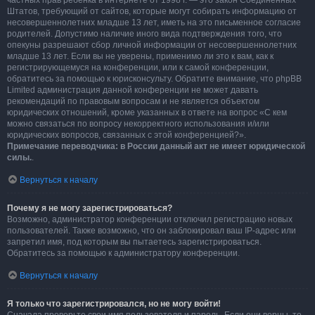
частных прав ребёнка в интернете от 1998 г. — это закон Соединённых
Штатов, требующий от сайтов, которые могут собирать информацию от
несовершеннолетних младше 13 лет, иметь на это письменное согласие
родителей. Допустимо наличие иного вида подтверждения того, что
опекуны разрешают сбор личной информации от несовершеннолетних
младше 13 лет. Если вы не уверены, применимо ли это к вам, как к
регистрирующемуся на конференции, или к самой конференции,
обратитесь за помощью к юрисконсульту. Обратите внимание, что phpBB
Limited администрация данной конференции не может давать
рекомендаций по правовым вопросам и не является объектом
юридических отношений, кроме указанных в ответе на вопрос «С кем
можно связаться по вопросу некорректного использования и/или
юридических вопросов, связанных с этой конференцией?».
Примечание переводчика: в России данный акт не имеет юридической
силы.
.
Вернуться к началу
Почему я не могу зарегистрироваться?
Возможно, администратор конференции отключил регистрацию новых
пользователей. Также возможно, что он заблокировал ваш IP-адрес или
запретил имя, под которым вы пытаетесь зарегистрироваться.
Обратитесь за помощью к администратору конференции.
Вернуться к началу
Я только что зарегистрировался, но не могу войти!