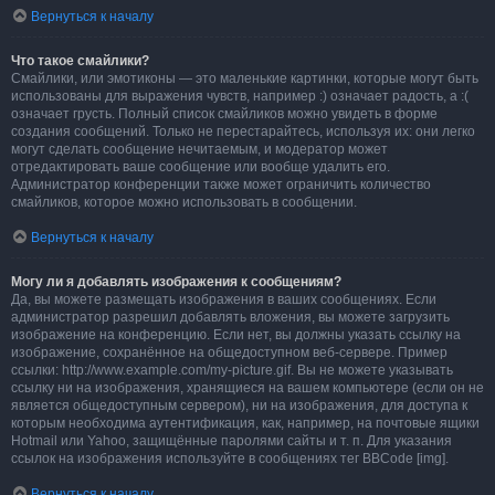
Вернуться к началу
Что такое смайлики?
Смайлики, или эмотиконы — это маленькие картинки, которые могут быть
использованы для выражения чувств, например :) означает радость, а :(
означает грусть. Полный список смайликов можно увидеть в форме
создания сообщений. Только не перестарайтесь, используя их: они легко
могут сделать сообщение нечитаемым, и модератор может
отредактировать ваше сообщение или вообще удалить его.
Администратор конференции также может ограничить количество
смайликов, которое можно использовать в сообщении.
Вернуться к началу
Могу ли я добавлять изображения к сообщениям?
Да, вы можете размещать изображения в ваших сообщениях. Если
администратор разрешил добавлять вложения, вы можете загрузить
изображение на конференцию. Если нет, вы должны указать ссылку на
изображение, сохранённое на общедоступном веб-сервере. Пример
ссылки: http://www.example.com/my-picture.gif. Вы не можете указывать
ссылку ни на изображения, хранящиеся на вашем компьютере (если он не
является общедоступным сервером), ни на изображения, для доступа к
которым необходима аутентификация, как, например, на почтовые ящики
Hotmail или Yahoo, защищённые паролями сайты и т. п. Для указания
ссылок на изображения используйте в сообщениях тег BBCode [img].
Вернуться к началу