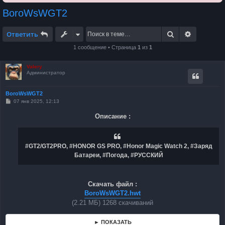
BoroWsWGT2
Поиск
Расширен
Ответить
1 сообщение • Страница
1
из
1
Valery
Администратор
BoroWsWGT2
С
07 янв 2025, 12:13
о
о
Описание :
б
щ
е
н
и
#GT2/GT2PRO, #HONOR GS PRO, #Honor Magic Watch 2, #Заряд
е
Батареи, #Погода, #РУССКИЙ
Скачать файл :
BoroWsWGT2.hwt
(2.21 МБ) 1268 скачиваний
► ПОКАЗАТЬ